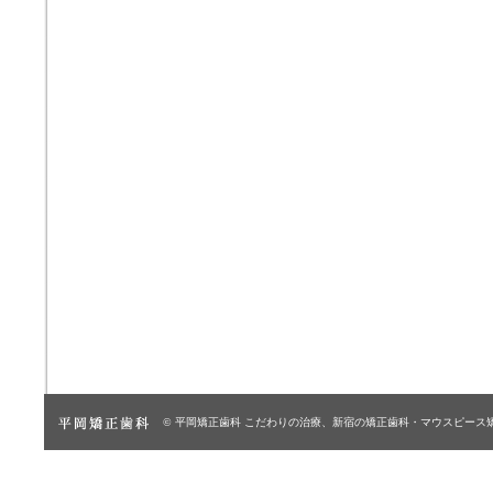
© 平岡矯正歯科
こだわりの治療、新宿の矯正歯科・マウスピース