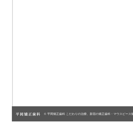
© 平岡矯正歯科
こだわりの治療、新宿の矯正歯科・マウスピース