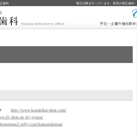
正歯科
矯正治療を行っています。新宿の矯正歯科
コールバック予約
ニック
http://www.koushikai-dent.com/
ww.d1.dion.ne.jp/~syuzu/
//homepage2.nifty.com/kannaiekimae/