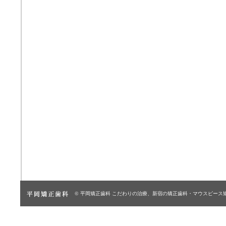
© 平岡矯正歯科
こだわりの治療、新宿の矯正歯科・マウスピース